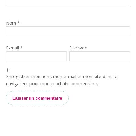
Nom
*
E-mail
*
Site web
Enregistrer mon nom, mon e-mail et mon site dans le
Il est temps de vous couvrir …
navigateur pour mon prochain commentaire.
Alternative: