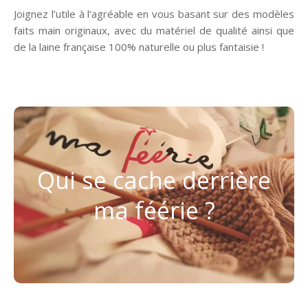
Joignez l’utile à l’agréable en vous basant sur des modèles
faits main originaux, avec du matériel de qualité ainsi que
de la laine française 100% naturelle ou plus fantaisie !
Passionnée depuis toute petite…
tombée
Emmanuelle
« ma féérie », c’est l’histoire d’
Qui se cache derrière
dans le tricot quand elle était toute petite, sur les
ma féérie ?
genoux de sa mamie Jeanne, complice avec sa
maman et sa sœur…
EN DÉCOUVRIR DAVANTAGE