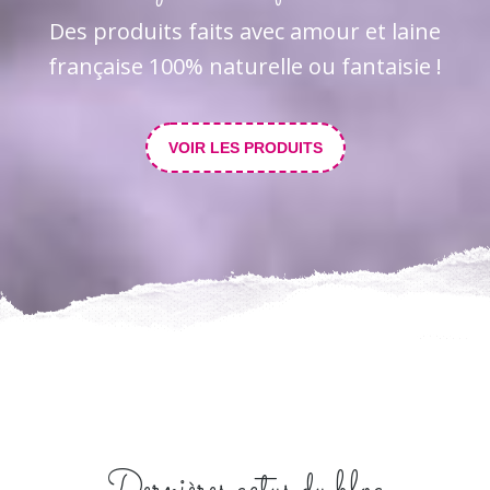
Des produits faits avec amour et laine
française 100% naturelle ou fantaisie !
VOIR LES PRODUITS
Nouveaux vert et bleu en Alaska pour en mettre plein les yeux !
Dernières actus du blog