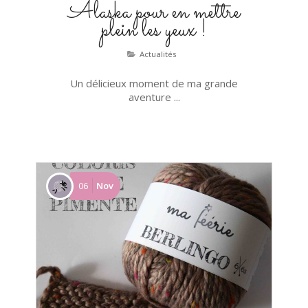
Alaska pour en mettre
plein les yeux !
Actualités
Un délicieux moment de ma grande
aventure ...
06
Nov
Mini-stage tissage enfants / ados