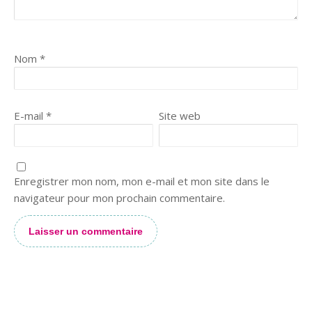
Nom
*
E-mail
*
Site web
Enregistrer mon nom, mon e-mail et mon site dans le
Quelle joie ce mini-stage enfants/ados !
navigateur pour mon prochain commentaire.
Alternative: