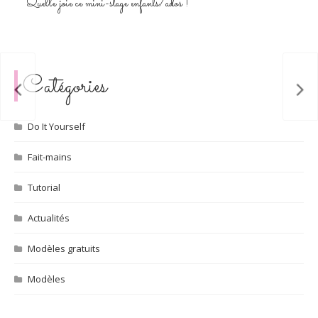
Quelle joie ce mini-stage enfants/ados !
D
Catégories
Do It Yourself
Fait-mains
Tutorial
Actualités
Modèles gratuits
Modèles