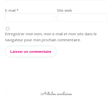
E-mail
*
Site web
Enregistrer mon nom, mon e-mail et mon site dans le
Des kits fleuris pour la fête des mères
navigateur pour mon prochain commentaire.
Alternative:
Articles similaires