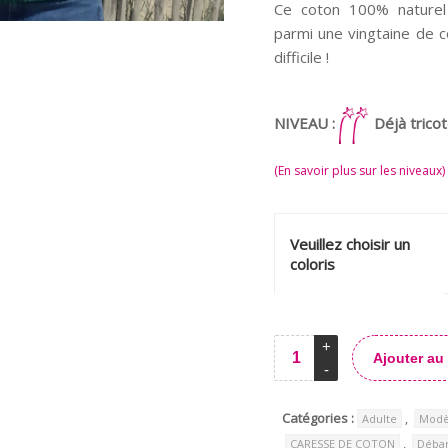
Ce coton 100% naturel
parmi une vingtaine de co
difficile !
NIVEAU :
Déjà trico
(En savoir plus sur les niveaux)
Veuillez choisir un
coloris
Ajouter au
Alternative:
Catégories :
,
Adulte
Modè
,
CARESSE DE COTON
Déba