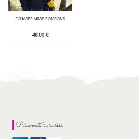
ECHARPE MIMIE POMPONS
BONNET + TOUR DE COU MIM
JOLIE
48,00
€
36,00
€
Paiement Sécurisé