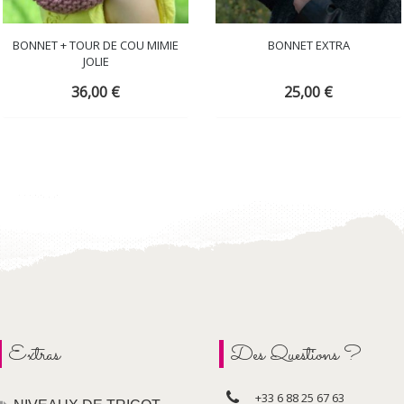
BONNET + TOUR DE COU MIMIE
BONNET EXTRA
JOLIE
36,00
€
25,00
€
Extras
Des Questions ?
+33 6 88 25 67 63