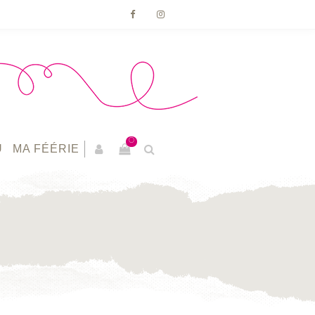
0
U
MA FÉÉRIE