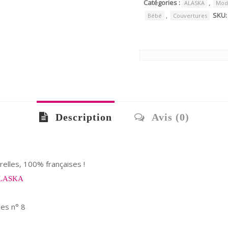
Catégories :
,
ALASKA
Mod
,
SKU
Bébé
Couvertures
Description
Avis (0)
elles, 100% françaises !
LASKA
les n° 8