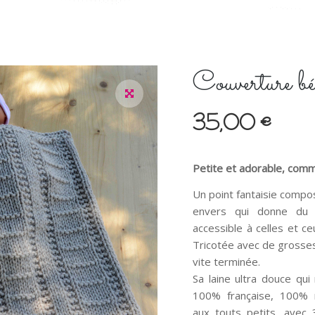
Couverture bé
35,00
€
Petite et adorable, com
Un point fantaisie compo
envers qui donne du 
accessible à celles et c
Tricotée avec de grosses 
vite terminée.
Sa laine ultra douce qu
100% française, 100% n
aux touts petits, avec 