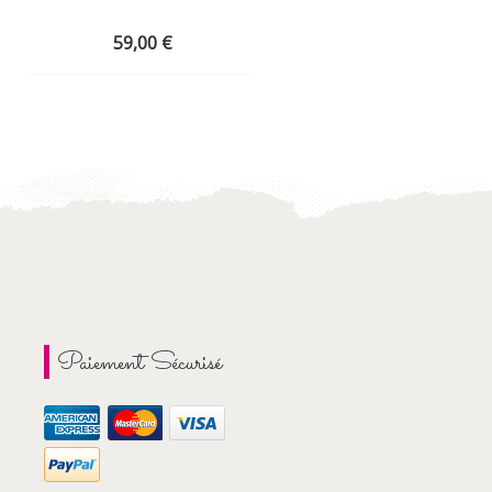
FLEUR D...
59,00
€
29,00
€
Paiement Sécurisé