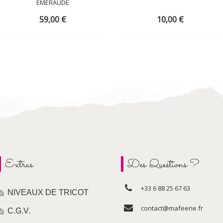
ÉMERAUDE
59,00
€
10,00
€
Extras
Des Questions ?
+33 6 88 25 67 63
NIVEAUX DE TRICOT
contact@mafeerie.fr
C.G.V.