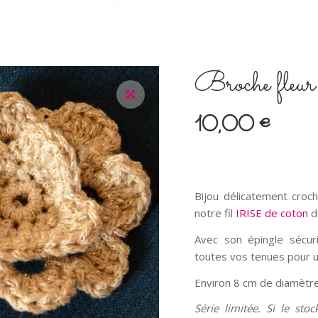
Broche fleur 
10,00
€
Bijou délicatement croc
notre fil
IRISE de coton
d
Avec son épingle sécuri
toutes vos tenues pour u
Environ 8 cm de diamètre
Série limitée. Si le sto