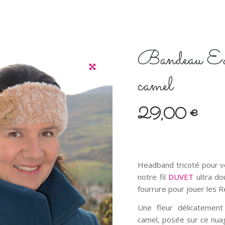
Bandeau Edel
camel
29,00
€
Headband tricoté pour v
notre fil
DUVET
ultra dou
fourrure pour jouer les 
Une fleur délicatement
camel, posée sur ce nuag