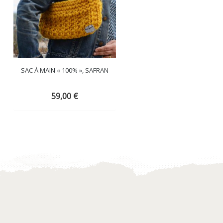
SAC À MAIN « 100% », SAFRAN
BANDEAU EDELWEISS BLANC
FLEUR D...
59,00
€
29,00
€