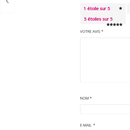
1 étoile sur 5
5 étoiles sur 5
VOTRE AVIS
*
NOM
*
E-MAIL
*