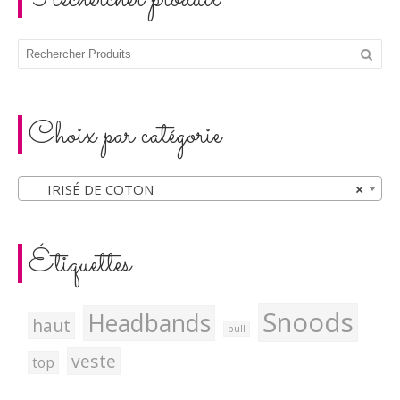
Choix par catégorie
IRISÉ DE COTON
×
Étiquettes
Snoods
Headbands
haut
pull
veste
top